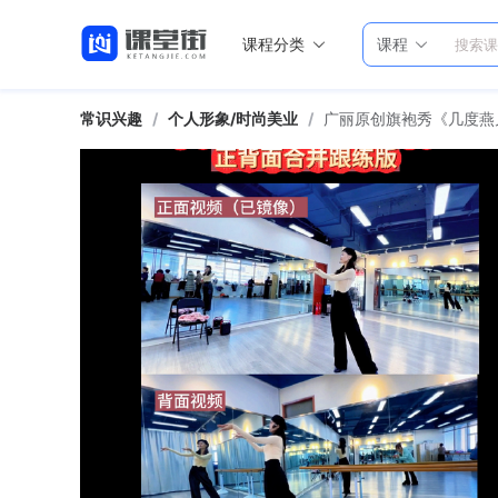
课程分类
课程
常识兴趣
/
个人形象/时尚美业
/
广丽原创旗袍秀《几度燕