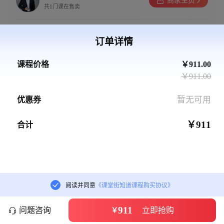
商家主页
共1门课在售卖
有效期
状态
课时数
学习人数
订单详情
长期有效
已完结
6/6课时
628人
课程价格
￥911.00
￥911.00
消费者保障服务 · 版权保护
暂无可用
优惠券
课程目录
（6）
￥911
合计
共6课时，更新至6课时（已完结）
1.酱香饼酱料食材配方与制作
学习进度0%

14:38
阅读并同意
《课堂街知道课程购买协议》
2.酱香饼酱粉的配方与制作
911

问题咨询
立即抢购
￥