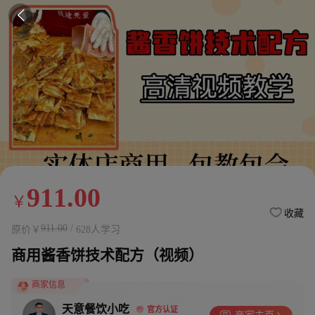

911.00
￥
收藏
911.00
/
原价￥
628人学习
商用酱香饼技术配方（视频）
商家信息
天意餐饮小吃
官方认证