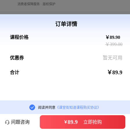
消费者保障服务 · 版权保护
课程目录
（1）
订单详情
共1课时，更新至1课时（已完结）
课程价格
￥89.90
￥399.00
激光炮-电磁脉冲EMP等离子-推进器高清制作
视频课程
暂无可用
优惠券
学习进度0%

01:38
￥89.9
合计
课程介绍
课程类型
视频
阅读并同意
《课堂街知道课程购买协议》
学习形式
随到随学
89.9

问题咨询
立即抢购
￥