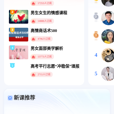
17253人订阅
男生女生的情感课程
14888人订阅
高情商话术500
4796人订阅
4
男女面部美学解析
4
13773人订阅
5
高考平行志愿“冲稳保”填报指南
5
2715人订阅
新课推荐