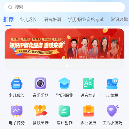

搜索
搜
推荐
少儿成长
语言培训
学历/职业资格考试
常识兴趣
少儿成长
音乐乐器
学历/职业
语言培训
IT编程
电子商务
餐饮烹饪
设计创作
职业发展
生活小技巧