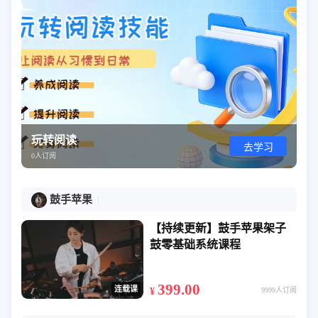
玩转阅读
去学习
0人订阅
鼓手苹果
【持续更新】鼓手苹果架子
鼓零基础系统课程
399.00
连载课
¥
9999人订阅