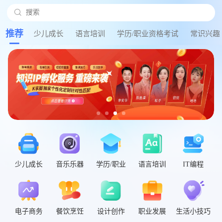

搜索
搜
推荐
少儿成长
语言培训
学历/职业资格考试
常识兴趣
少儿成长
音乐乐器
学历/职业
语言培训
IT编程
电子商务
餐饮烹饪
设计创作
职业发展
生活小技巧