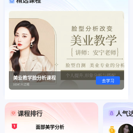
精选课程
美业教学脸分析课程
去学习
10347人订阅
课程排行
人气
面部美学分析