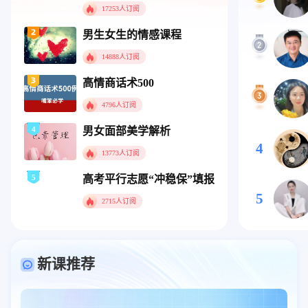
17253人订阅
男生女生的情感课程
14888人订阅
高情商话术500
4796人订阅
4
男女面部美学解析
4
13773人订阅
5
高考平行志愿“冲稳保”填报指南
5
2715人订阅
新课推荐