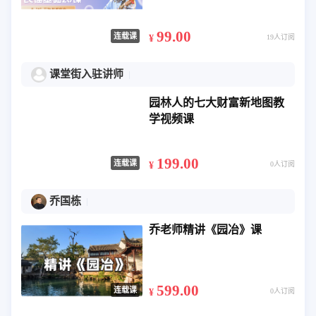
99.00
连载课
¥
19人订阅
课堂街入驻讲师
园林人的七大财富新地图教
学视频课
199.00
连载课
¥
0人订阅
乔国栋
乔老师精讲《园冶》课
599.00
连载课
¥
0人订阅