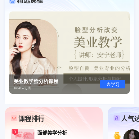
精选课程
美业教学脸分析课程
去学习
10347人订阅
课程排行
人气
面部美学分析