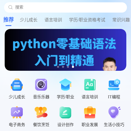

搜索
搜
推荐
少儿成长
语言培训
学历/职业资格考试
常识兴趣
少儿成长
音乐乐器
学历/职业
语言培训
IT编程
电子商务
餐饮烹饪
设计创作
职业发展
生活小技巧