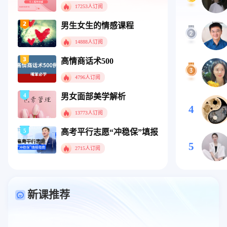
17253人订阅
男生女生的情感课程
14888人订阅
高情商话术500
4796人订阅
4
男女面部美学解析
4
13773人订阅
5
高考平行志愿“冲稳保”填报指南
5
2715人订阅
新课推荐