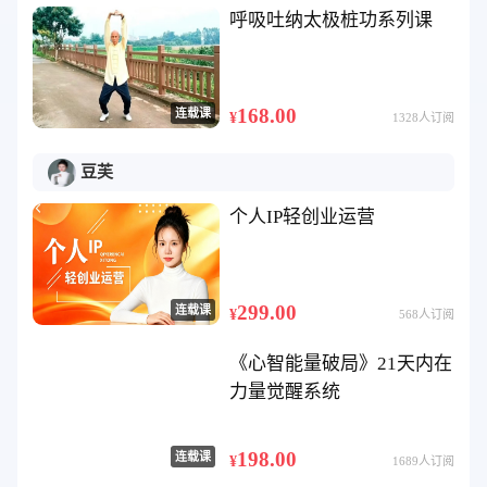
呼吸吐纳太极桩功系列课
168.00
连载课
¥
1328人订阅
豆芙
个人IP轻创业运营
299.00
连载课
¥
568人订阅
《心智能量破局》21天内在
力量觉醒系统
198.00
连载课
¥
1689人订阅