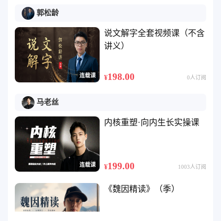
郭松龄
说文解字全套视频课（不含
讲义）
198.00
连载课
¥
0人订阅
马老丝
内核重塑·向内生长实操课
199.00
连载课
¥
1003人订阅
《魏因精读》（季）