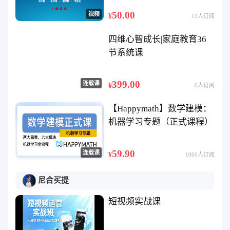
50.00
视频
¥
13人订阅
四维心智成长|家庭教育36
节系统课
399.00
连载课
¥
0人订阅
【Happymath】数学建模：
机器学习专题（正式课程）
59.90
连载课
¥
1000人订阅
尼合买提
短视频实战课