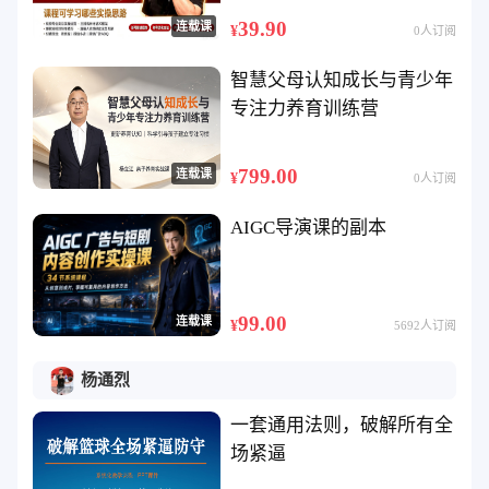
39.90
连载课
¥
0人订阅
智慧父母认知成长与青少年
专注力养育训练营
799.00
连载课
¥
0人订阅
AIGC导演课的副本
99.00
连载课
¥
5692人订阅
杨通烈
一套通用法则，破解所有全
场紧逼