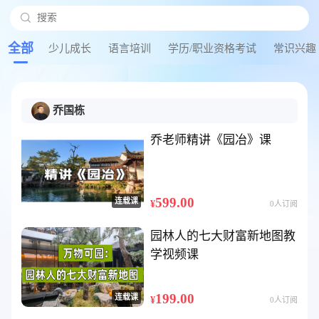

搜索
搜
全部
少儿成长
语言培训
学历/职业资格考试
常识兴趣
乔国栋
乔老师精讲《园冶》课
599.00
连载课
¥
0人订阅
园林人的七大财富新地图教
学视频课
199.00
连载课
¥
0人订阅