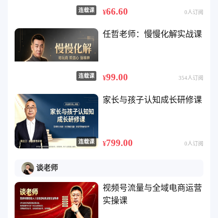
66.60
连载课
¥
0人订阅
任哲老师：慢慢化解实战课
99.00
连载课
¥
354人订阅
家长与孩子认知成长研修课
799.00
连载课
¥
0人订阅
谈老师
视频号流量与全域电商运营
实操课