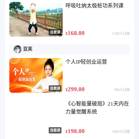
呼吸吐纳太极桩功系列课
168.00
连载课
¥
1328人订阅
豆芙
个人IP轻创业运营
299.00
连载课
¥
568人订阅
《心智能量破局》21天内在
力量觉醒系统
198.00
连载课
¥
1689人订阅