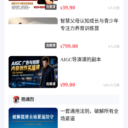
39.90
连载课
¥
0人订阅
智慧父母认知成长与青少年
专注力养育训练营
799.00
连载课
¥
0人订阅
AIGC导演课的副本
99.00
连载课
¥
5692人订阅
杨通烈
一套通用法则，破解所有全
场紧逼