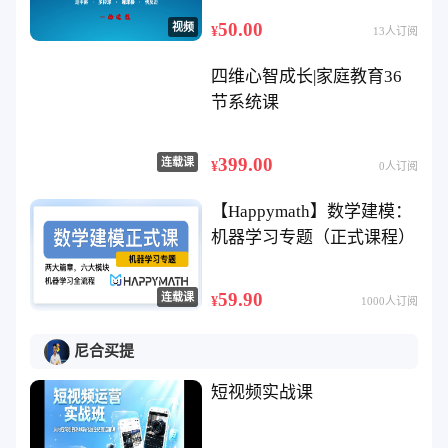
50.00
视频
¥
13人订阅
四维心智成长|家庭教育36
节系统课
399.00
连载课
¥
0人订阅
【Happymath】数学建模：
机器学习专题（正式课程）
59.90
连载课
¥
1000人订阅
尼合买提
短视频实战课