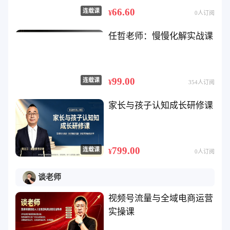
66.60
连载课
¥
0人订阅
任哲老师：慢慢化解实战课
99.00
连载课
¥
354人订阅
家长与孩子认知成长研修课
799.00
连载课
¥
0人订阅
谈老师
视频号流量与全域电商运营
实操课