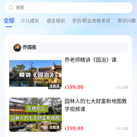

搜索
搜
全部
少儿成长
语言培训
学历/职业资格考试
常识兴趣
乔国栋
乔老师精讲《园冶》课
599.00
连载课
¥
0人订阅
园林人的七大财富新地图教
学视频课
199.00
连载课
¥
0人订阅