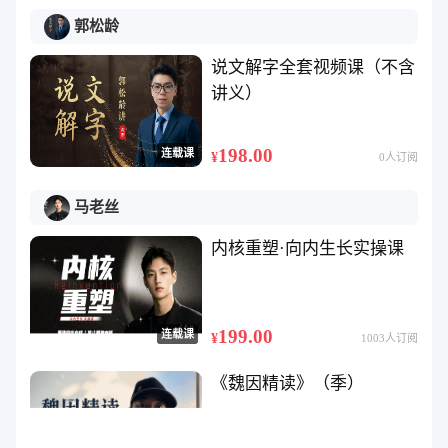
郭松龄
说文解字全套视频课（不含
讲义）
198.00
连载课
¥
0人订阅
马老丝
内核重塑·向内生长实操课
199.00
连载课
¥
1003人订阅
《魏因精读》（季）